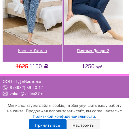
Костюм Люмен
Пижама Джара-2
1625
1150
1250
a
руб.
-->
ООО «ТД «Виотекс»
8 (4932) 59-40-17
zakaz@viotex37.ru
ПН-ЧТ: 8:00 - 17:00, ПТ: 8:00 -16:00 (МСК)
Мы используем файлы cookie, чтобы улучшить вашу работу
на сайте. Продолжая использовать сайт, вы соглашаетесь с
Политикой конфиденциальности
.
Договор-оферта
Положение о конфиденциальности и защите персональных данных
Принять все
Настроить
Условия осуществления рассылки email-сообщений