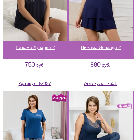
Пижама Лунария-2
Пижама Иллиада-2
750
880
руб.
руб.
Артикул:
К-927
Артикул:
П-501