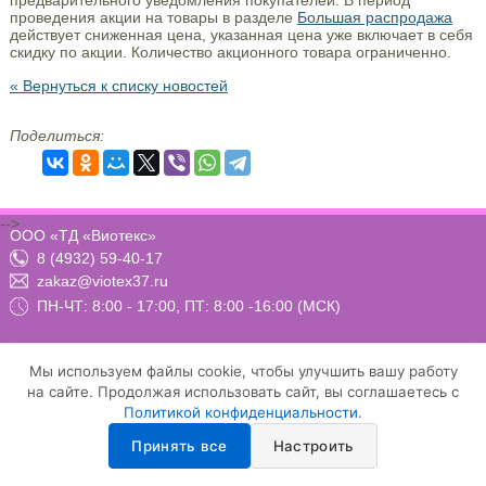
предварительного уведомления покупателей. В период
проведения акции на товары в разделе
Большая распродажа
действует сниженная цена, указанная цена уже включает в себя
скидку по акции. Количество акционного товара ограниченно.
« Вернуться к списку новостей
Поделиться:
-->
ООО «ТД «Виотекс»
8 (4932) 59-40-17
zakaz@viotex37.ru
ПН-ЧТ: 8:00 - 17:00, ПТ: 8:00 -16:00 (МСК)
Мы используем файлы cookie, чтобы улучшить вашу работу
Договор-оферта
Положение о конфиденциальности и защите персональных данных
на сайте. Продолжая использовать сайт, вы соглашаетесь с
Условия осуществления рассылки email-сообщений
Политикой конфиденциальности
.
Настройка cookie
Принять все
Настроить