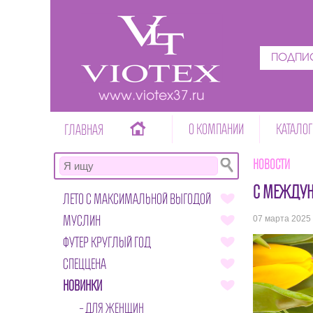
ПОДПИС
www.viotex37.ru
О КОМПАНИИ
КАТАЛОГ
ГЛАВНАЯ
Новости
С МЕЖДУ
ЛЕТО С МАКСИМАЛЬНОЙ ВЫГОДОЙ
МУСЛИН
07 марта 2025
ФУТЕР КРУГЛЫЙ ГОД
СПЕЦЦЕНА
НОВИНКИ
ДЛЯ ЖЕНЩИН