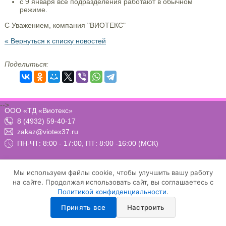
с 9 января все подразделения работают в обычном
режиме.
С Уважением, компания "ВИОТЕКС"
« Вернуться к списку новостей
Поделиться:
-->
ООО «ТД «Виотекс»
8 (4932) 59-40-17
zakaz@viotex37.ru
ПН-ЧТ: 8:00 - 17:00, ПТ: 8:00 -16:00 (МСК)
Мы используем файлы cookie, чтобы улучшить вашу работу
Договор-оферта
Положение о конфиденциальности и защите персональных данных
на сайте. Продолжая использовать сайт, вы соглашаетесь с
Условия осуществления рассылки email-сообщений
Политикой конфиденциальности
.
Настройка cookie
Принять все
Настроить